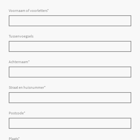
Voornaam of voorletters
*
Tussenvoegsels
Achternaam
*
Straat en huisnummer
*
Postcode
*
Plaats
*